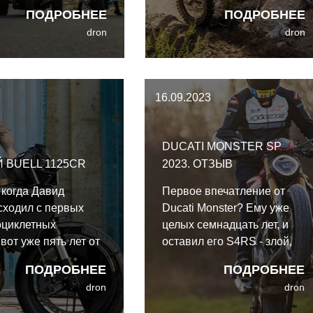
х, а на больших
кантри CRF450RX 2023
ПОДРОБНЕЕ
ПОДРОБНЕЕ
рах и трайках, явно
года доработками
dron
dron
овлённых
двигателя.
ческими
анскими V-твинами.
бренд представил
16.09.2023
овых моделей,
е, как сообщается,
 к производству.
DUCATI MONSTER SP
 BUELL 1125CR
2023. ОТЗЫВ
 когда Давид
Первое впечатление от
сходил с первых
Ducati Monster? Ему уже
оциклетных
целых семнадцать лет, и
вот уже пять лет от
оставил его S4RS - злой,
 испанца из Ad Hoc
брутальный и дёрганый
ПОДРОБНЕЕ
ПОДРОБНЕЕ
почти ничего не
мотоцикл, выдёргивающий
dron
dron
. И вот он вернулся
руки из плеч и сводящий
отоциклов, какие
судорогой бёдра.