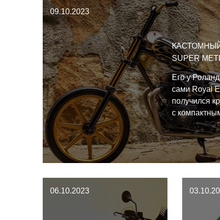
2024.
америк
09.10.2023
КАСТОМНЫЙ
SUPER MET
Его у Роланд
сами Royal E
получился к
с компактны
переключате
только задни
красота, да и
06.10.2023
03.10.2