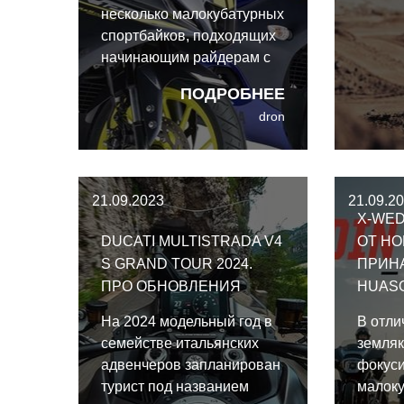
несколько малокубатурных
спортбайков, подходящих
начинающим райдерам с
ограниченными
ПОДРОБНЕЕ
категориями водительских
dron
прав. Например, в Японии
Yamaha представили на
2023 год YZF-R125 и YZF-
R15, два новичковых
21.09.2023
21.09.2
спортбайка для разных
X-WED
категорий.
DUCATI MULTISTRADA V4
ОТ НО
S GRAND TOUR 2024.
ПРИН
ПРО ОБНОВЛЕНИЯ
HUAS
На 2024 модельный год в
В отли
семействе итальянских
земляк
адвенчеров запланирован
фокуси
турист под названием
малоку