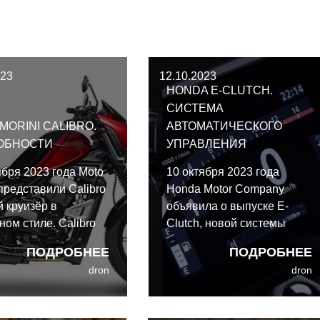
023
12.10.2023
HONDA E-CLUTCH.
СИСТЕМА
MORINI CALIBRO.
АВТОМАТИЧЕСКОГО
ОБНОСТИ
УПРАВЛЕНИЯ
СЦЕПЛЕНИЕМ
ября 2023 года Moto
10 октября 2023 года
 представили Calibro
Honda Motor Company
й круизёр в
объявила о выпуске E-
ном стиле. Calibro
Clutch, новой системы
ует собой
автоматического
ПОДРОБНЕЕ
ПОДРОБНЕЕ
щение Moto Morini
управления сцеплением
dron
dron
изёрный рынок,
для мотоциклов с
гая уникальный
многоступенчатой
ёжный дизайн в
механической коробкой