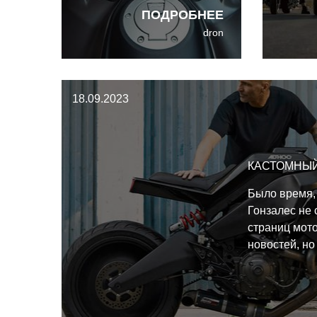
Multistrada V4 S Grand Tour.
моделя
ПОДРОБНЕЕ
круизё
dron
вдохн
класси
америк
Всего 
18.09.2023
пять н
которы
готовы
КАСТОМНЫЙ
Было время,
Гонзалес не 
страниц мот
новостей, но 
легендарного
Cafe Racers 
было слышно
к созданию м