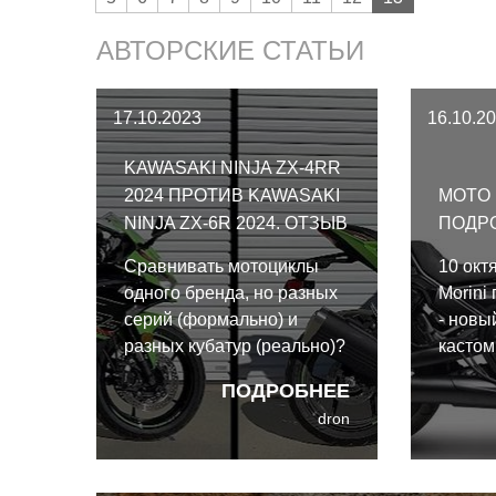
АВТОРСКИЕ СТАТЬИ
17.10.2023
16.10.2
KAWASAKI NINJA ZX-4RR
2024 ПРОТИВ KAWASAKI
MOTO 
NINJA ZX-6R 2024. ОТЗЫВ
ПОДР
Сравнивать мотоциклы
10 окт
одного бренда, но разных
Morini
серий (формально) и
- новы
разных кубатур (реально)?
кастом
А почему бы и нет, если и
знамен
ПОДРОБНЕЕ
правда интересно, какой
возвра
dron
из них лучше? Kawasaki
на кру
Ninja ZX-4RR 2024 против
предла
Kawasaki Ninja ZX-6R
молод