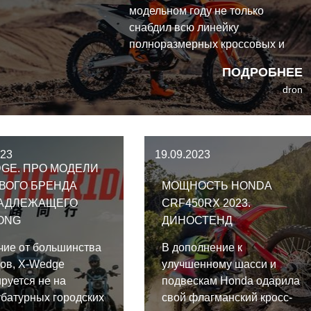
модельном году не только
снабдил всю линейку
полноразмерных кроссовых и
кросс-кантрийных моделей
ПОДРОБНЕЕ
новым шасси, амортизатором и
dron
новой вилкой, но и доработал
двигатели каждого мотоцикла. В
частности KTM 125 SX.
023
19.09.2023
GE. ПРО МОДЕЛИ
ВОГО БРЕНДА
МОЩНОСТЬ HONDA
АДЛЕЖАЩЕГО
CRF450RX 2023.
ONG
ДИНОСТЕНД
чие от большинства
В дополнение к
ов, X-Wedge
улучшенному шасси и
руется не на
подвескам Honda одарила
батурных городских
свой флагманский кросс-