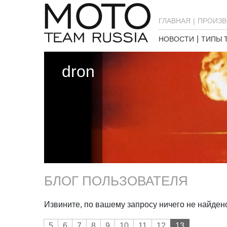
ГЛАВНАЯ
ПРОИЗВ
НОВОСТИ
ТИПЫ 
dron
БЛОГ ПОЛЬЗОВАТЕЛЯ
Извините, по вашему запросу ничего не найден
5
6
7
8
9
10
11
12
13