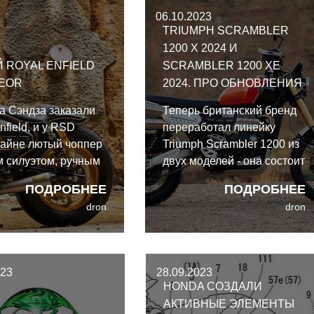
анском стиле.
передач обычного типа.
06.10.2023
TRIUMPH SCRAMBLER
1200 X 2024 И
KABUTO F-17 GP: ТЕСТ
 ROYAL ENFIELD
SCRAMBLER 1200 XE
EOR
2024. ПРО ОБНОВЛЕНИЯ
ГОНОЧНОГО ШЛЕМА С
ОМОЛОГАЦИЕЙ FIM
а Сэндза заказали
Теперь британский бренд
nfield, и у RSD
переработал линейку
ПОДРОБНЕЕ
райне лютый чоппер
Triumph Scrambler 1200 из
м силуэтом, ручным
двух моделей - она состоит
лем передач и
из более доступного
ПОДРОБНЕЕ
ПОДРОБНЕЕ
м тормозом. Короче,
Scrambler 1200 X и
dron
dron
 только.
обновлённого Scrambler
1200 XE.
023
28.09.2023
HONDA СОЗДАЛИ
АКТИВНЫЕ ЭЛЕМЕНТЫ