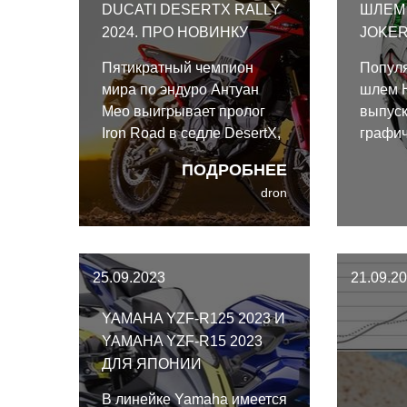
DUCATI DESERTX RALLY
ШЛЕМ 
2024. ПРО НОВИНКУ
JOKE
Пятикратный чемпион
Попул
мира по эндуро Антуан
шлем 
Мео выигрывает пролог
выпуск
Iron Road в седле DesertX,
графич
добавляя в резюме этого
недавн
ПОДРОБНЕЕ
турэндуро победу в
пополн
dron
настоящей раллийной
Новая
гонке. Эта победа
заклят
подготовила Ducati почву
Джокер
для выпуска
занима
25.09.2023
21.09.2
действительно
центра
внедорожной версии
топово
YAMAHA YZF-R125 2023 И
платформы - DesertX Rally
YAMAHA YZF-R15 2023
2024 года.
ДЛЯ ЯПОНИИ
В линейке Yamaha имеется