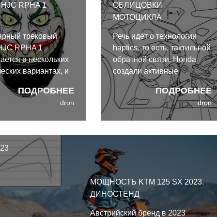
HJC RPHA 1
ОБЛИЦОВКИ
R
МОТОЦИКЛА
ярный трековый
Речь идёт о технологии
HJC RPHA 1
haptics, то есть, тактильной
ается в нескольких
обратной связи. Honda
еских вариантах, и
создали активные
о линейка
элементы облицовки
ПОДРОБНЕЕ
ПОДРОБНЕЕ
илась ещё одним.
мотоцикла, которые
dron
dron
 графика посвящена
прижимаются к
ому врагу Бэтмена,
внутренней части бёдер
у, улыбка которого
райдера, и не только
ет теперь
информируют его о
023
льное место на
вмешательстве систем
й модели HJC.
безопасности, но и
помогают занять более
МОЩНОСТЬ KTM 125 SX 2023.
удобное положение на
ДИНОСТЕНД
мотоцикле.
Австрийский бренд в 2023