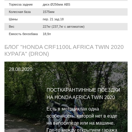
Тормоза задние
диск Ø256мм ABS
Колесная база
1575мм
Шины
пер. 21 зад 18
Вес
227кг (237,7кг с автоматом)
Емкость бензобака
18,9л
БЛОГ "HONDA CRF1100L AFRICA TWIN 2020
КУРАГА" (DRON)
28.08.2020
ПОСТКАРАНТИННЫЕ ПОЕЗДКИ
НА HONDA AFRICA TWIN 2020
Есть в мотоциклах одна
особенность, которой нет в езде
на велосипеде или на машине.
Где-то между открытием гаража