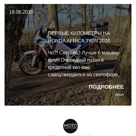
Забегая вперёд, скажу, что летом
19.06.2020
он всё ещё у меня, но об этом
напи
ПЕРВЫЕ КИЛОМЕТРЫ НА
HONDA AFRICA TWIN 2020
Чо?! Сколько? Лучше б машину
взял! Очередной пузан в
кредитной кио-рио
самоутвердился на светофоре,
дёрнул мешалкой и довольный
ПОДРОБНЕЕ
собой поехал дальше. А
dron
мотоциклист в очередной раз
пожал плечами - и продолжил
свой путь. Иногда, правда,
выходит так, что пузан дело
говорит - лучше б я взял машину.
А