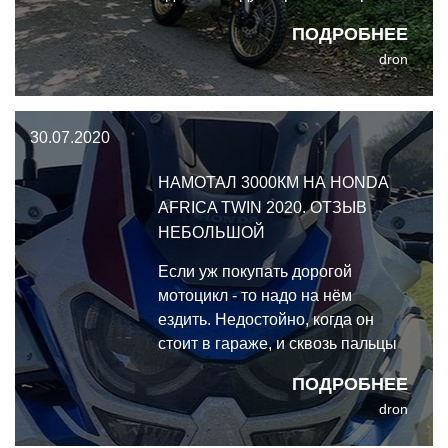
и нажатием кнопки стартера ты
ПОДРОБНЕЕ
меняешься - превращаясь из
dron
просто человека в нечто на двух
колёсах, сливаясь с мотоциклом
30.07.2020
НАМОТАЛ 3000КМ НА HONDA
AFRICA TWIN 2020. ОТЗЫВ
НЕБОЛЬШОЙ
Если уж покупать дорогой
мотоцикл - то надо на нём
ездить. Недостойно, когда он
стоит в гараже, и сквозь пальцы
утекают дорогие гарантийные
ПОДРОБНЕЕ
месяцы. Вот я и езжу - и накатал
dron
за апрель около 3000 на своей
Honda Africa Twin 2020&#46;