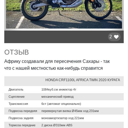
2
ОТЗЫВ
Африку создавали для пересечения Сахары - так
что с нашей местностью как-нибудь справится
HONDA CRF1100L AFRICA TWIN 2020 КУРАГА
Двигатель
1084куб.см инжектор 4т
Сцепление
механический привод
Трансмиссия
6ст (автомат опционально)
Подвеска передняя
перевернутая вилка Ø45мм ход 231мм
Подвеска задняя
моноамортизатор ход 221мм
Тормоза передние
2 диска Ø310мм ABS