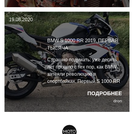
лучшим заездам привожу.
19.08.2020
BMW S 1000 RR 2019. ПЕРВАЯ
ТЫСЯЧА
Страшно подумать: уже десять
лет прошло с тех пор, как BMW
затеяли революцию в
спортбайках. Первый S 1000 RR
появился весьма помпезно - и не
ПОДРОБНЕЕ
разочаровал. Случалось, и у
dron
BMW в частности, что очередная
итерация хорошего мотоцикла
становилась провалом - или как
минимум оказывалась дико
недоработанной