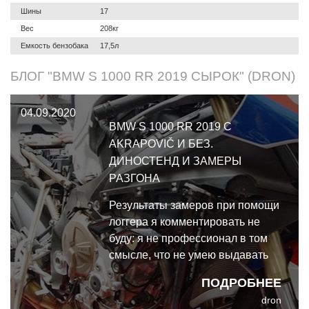
Шины
17
Вес
208кг
Емкость бензобака
17,5л
БЛОГ "BMW S 1000 RR 2019 СЫРОК" (DRON)
04.09.2020
BMW S 1000 RR 2019 С
AKRAPOVIČ И БЕЗ.
ДИНОСТЕНД И ЗАМЕРЫ
РАЗГОНА
Результаты замеров при помощи
логгера я комментировать не
буду: я не профессионал в том
смысле, что не умею выдавать
стабильный результат в
ПОДРОБНЕЕ
стабильных условиях. Но
dron
табличку среднего по двум