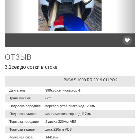
ОТЗЫВ
3,1сек до сотки в стоке
BMW S 1000 RR 2019 СЫРОК
Двигатель
999куб.см инжектор 4т
Трансмиссия
6ст
Подвеска передняя
перевернутая вилка ход 120мм
Подвеска задняя
моноамортизатор ход 117мм
Тормоза передние
2 диска 320мм ABS
Тормоза задние
диск 220мм ABS
Колесная база
1441мм