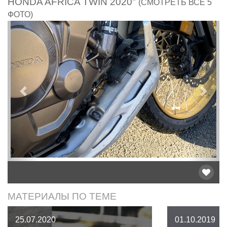
HONDA AFRICA TWIN 2020"
(СМОТРЕТЬ ВСЕ 5
ФОТО)
Предыдущий
След
МАТЕРИАЛЫ ПО ТЕМЕ
25.07.2020
01.10.2019