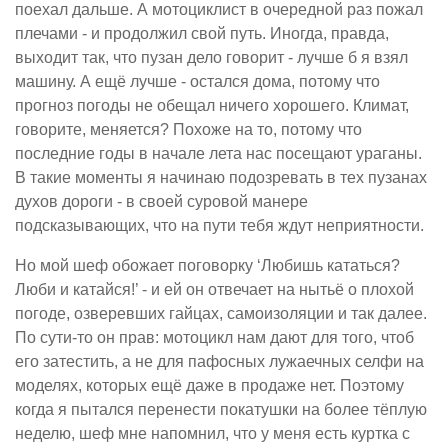
поехал дальше. А мотоциклист в очередной раз пожал
плечами - и продолжил свой путь. Иногда, правда,
выходит так, что пузан дело говорит - лучше б я взял
машину. А ещё лучше - остался дома, потому что
прогноз погоды не обещал ничего хорошего. Климат,
говорите, меняется? Похоже на то, потому что
последние годы в начале лета нас посещают ураганы.
В такие моменты я начинаю подозревать в тех пузанах
духов дороги - в своей суровой манере
подсказывающих, что на пути тебя ждут неприятности.
Но мой шеф обожает поговорку ‘Любишь кататься?
Люби и катайся!’ - и ей он отвечает на нытьё о плохой
погоде, озверевших гайцах, самоизоляции и так далее.
По сути-то он прав: мотоцикл нам дают для того, чтоб
его затестить, а не для пафосных лужаечных селфи на
моделях, которых ещё даже в продаже нет. Поэтому
когда я пытался перенести покатушки на более тёплую
неделю, шеф мне напомнил, что у меня есть куртка с