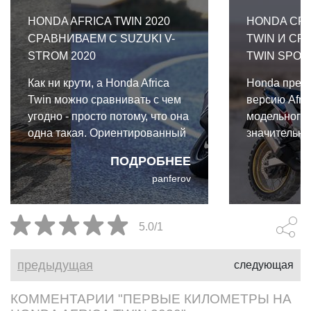
HONDA AFRICA TWIN 2020
HONDA CRF
СРАВНИВАЕМ С SUZUKI V-
TWIN И CRF
STROM 2020
TWIN SPOR
Как ни крути, а Honda Africa
Honda пред
Twin можно сравнивать с чем
версию Afri
угодно - просто потому, что она
модельного 
одна такая. Ориентированный
значительны
на бездорожье турэндуро от
прошедшие 
ПОДРОБНЕЕ
Honda весьма хорош на
Africa Twin
panferov
асфальте, но лучше всего
фаворитом 
приспособлен для тех мест, где
путешестве
асфальт переходит во что-то
любителей 
5.0/1
рыхлое.
Отличия Ho
Africa Twin 
предыдущая
следующая
Twin Sports
КОММЕНТАРИИ "ПЕРВЫЕ КИЛОМЕТРЫ НА