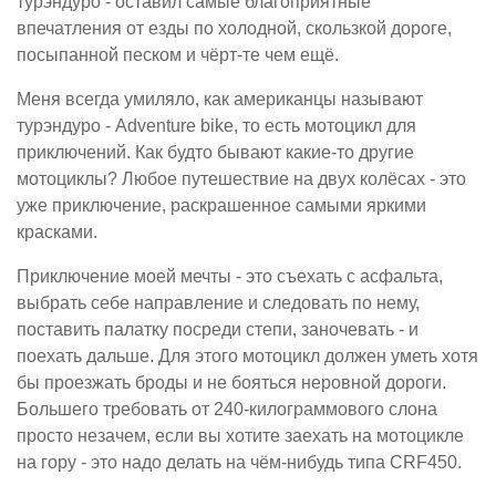
турэндуро - оставил самые благоприятные
впечатления от езды по холодной, скользкой дороге,
посыпанной песком и чёрт-те чем ещё.
Меня всегда умиляло, как американцы называют
турэндуро - Adventure bike, то есть мотоцикл для
приключений. Как будто бывают какие-то другие
мотоциклы? Любое путешествие на двух колёсах - это
уже приключение, раскрашенное самыми яркими
красками.
Приключение моей мечты - это съехать с асфальта,
выбрать себе направление и следовать по нему,
поставить палатку посреди степи, заночевать - и
поехать дальше. Для этого мотоцикл должен уметь хотя
бы проезжать броды и не бояться неровной дороги.
Большего требовать от 240-килограммового слона
просто незачем, если вы хотите заехать на мотоцикле
на гору - это надо делать на чём-нибудь типа CRF450.