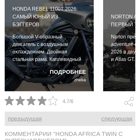
HONDA REBEL 1100T 2026:
САМЫЙ ЮНЫЙ ИЗ
NORTON AT
БЭГГЕРОВ
ПЕРВЫЙ Т
Большой V-образный
Norton пред
двигатель с воздушным
adventure-ф
охлаждением. Двойная
2026 в двух 
стальная рама. Каплевидный
и Atlas GT.
бензобак. Штанги толкателей.
одной архите
ПОДРОБНЕЕ
Оребрение цилиндров.
важными от
zheka
Платформы для ног. И,
конечно, мощная
аудиосистема. Таков
4.7/6
традиционный портрет
классического бэггера. Именно
предыдущая
следующая
таким Honda Rebel 1100T 2026
не является ни на йоту.
КОММЕНТАРИИ "HONDA AFRICA TWIN С