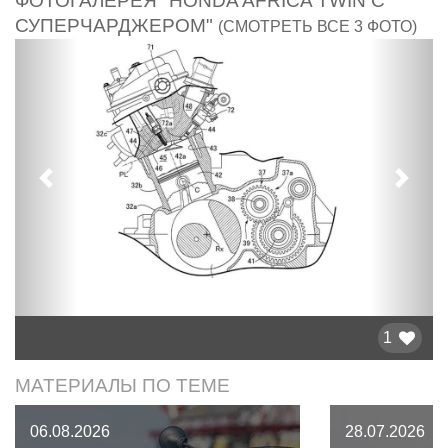
ФОТОГАЛЕРЕЯ "HONDA AFRICA TWIN С
СУПЕРЧАРДЖЕРОМ"
(СМОТРЕТЬ ВСЕ 3 ФОТО)
Предыдущий
След
1
МАТЕРИАЛЫ ПО ТЕМЕ
06.08.2026
28.07.2026