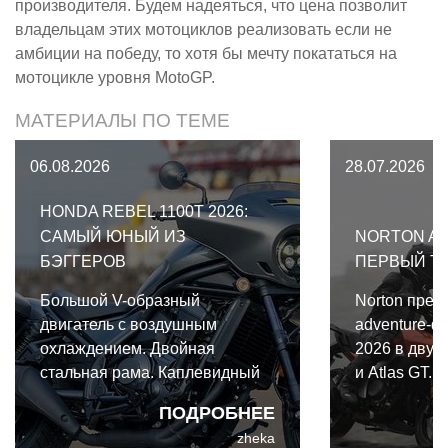
производителя. Будем надеяться, что цена позволит
владельцам этих мотоциклов реализовать если не
амбиции на победу, то хотя бы мечту покататься на
мотоцикле уровня MotoGP.
МАТЕРИАЛЫ ПО ТЕМЕ
06.08.2026
28.07.2026
HONDA REBEL 1100T 2026:
САМЫЙ ЮНЫЙ ИЗ
NORTON AT
БЭГГЕРОВ
ПЕРВЫЙ Т
Большой V-образный
Norton пред
двигатель с воздушным
adventure-ф
охлаждением. Двойная
2026 в двух 
стальная рама. Каплевидный
и Atlas GT.
бензобак. Штанги толкателей.
одной архите
ПОДРОБНЕЕ
Оребрение цилиндров.
важными от
zheka
Платформы для ног. И,