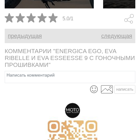
конечно, мощная
аудиосистема. Таков
5.0/1
традиционный портрет
классического бэггера. Именно
предыдущая
следующая
таким Honda Rebel 1100T 2026
не является ни на йоту.
КОММЕНТАРИИ "ENERGICA EGO, EVA
RIBELLE И EVA ESSEESSE 9 С ГОНОЧНЫМИ
ПРОШИВКАМИ"
написать