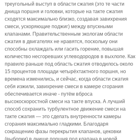
треугольный выступ в области сжатия (это те части
днища поршня и головки, которые на такте сжатия
сходятся максимально близко, создавая завихрения
смеси, ускоряющие поджиг) между впускными
клапанами. Правительственным экологам области
сжатия в двигателях не нравятся, поскольку они
способны охлаждать или гасить горение, повышая
количество несгоревших углеводородов в выхлопе. Как
правило раньше под область сжатия отводилось около
15 процентов площади четырёхтактного поршня, но
времена изменились, и сейчас, когда области сжатия
себя изжили, завихрение смеси в камере сгорания
обеспечивается иначе - путём вброса
высокоскоростной смеси на такте впуска. А лучший
способ сохранить турбулентное движение смеси на
такте сжатия — это сделать внутренности камеры
сгорания максимально гладкими. Благодаря
сокращению фазы перекрытия клапанов, цековки
(выборки) в днище поршня под клапана в новой