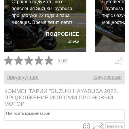
Страшно подумать, но с
Путешествов
появления Suzuki Hayabusa
Hayabusa — 
прошло уже 22 года и пара
тир с базук
месяцев. Время летит, летит
мощности, 
вместе с ним и Hayabusa -
полноценно 
ПОДРОБНЕЕ
довольно буквальная
ещё немнож
zheka
аналогия, учитывая, что
Hayabusa - это японский сокол,
давший имя самому быстрому
5.0/3
крупносерийному мотоциклу.
предыдущая
следующая
КОММЕНТАРИИ "SUZUKI HAYABUSA 2022.
ПРОДОЛЖЕНИЕ ИСТОРИИ ПРО НОВЫЙ
МОТОР"
написать