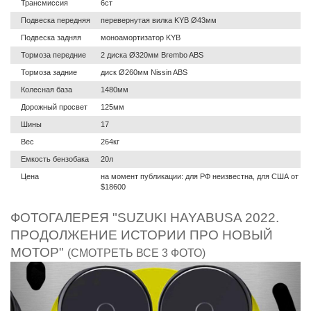
Трансмиссия
6ст
Подвеска передняя
перевернутая вилка KYB Ø43мм
Подвеска задняя
моноамортизатор KYB
Тормоза передние
2 диска Ø320мм Brembo ABS
Тормоза задние
диск Ø260мм Nissin ABS
Колесная база
1480мм
Дорожный просвет
125мм
Шины
17
Вес
264кг
Емкость бензобака
20л
Цена
на момент публикации: для РФ неизвестна, для США от
$18600
ФОТОГАЛЕРЕЯ "SUZUKI HAYABUSA 2022.
ПРОДОЛЖЕНИЕ ИСТОРИИ ПРО НОВЫЙ
МОТОР"
(СМОТРЕТЬ ВСЕ 3 ФОТО)