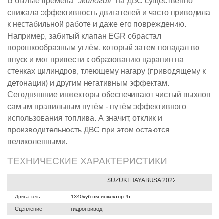
В былые времена
“экология”
на ДВС существенно
снижала эффективность двигателей и часто приводила
к нестабильной работе и даже его повреждению.
Например, забитый клапан EGR обрастал
порошкообразным углём, который затем попадал во
впуск и мог привести к образованию царапин на
стенках цилиндров, тлеющему нагару (приводящему к
детонации) и другим негативным эффектам.
Сегодняшние инжекторы обеспечивают чистый выхлоп
самым правильным путём - путём эффективного
использования топлива. А значит, отклик и
производительность ДВС при этом остаются
великолепными.
ТЕХНИЧЕСКИЕ ХАРАКТЕРИСТИКИ
SUZUKI HAYABUSA 2022
Двигатель
1340куб.см инжектор 4т
Сцепление
гидропривод